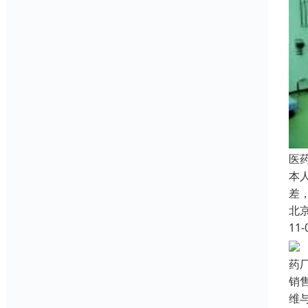
医
本
差
北
11-
药
销
维