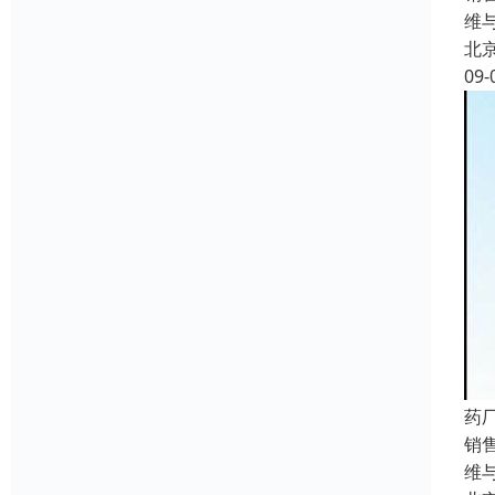
维
北
09-
药
销
维