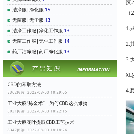
技
洁净服|净化服
15
（
无菌服|无尘服
13
1
洁净工作服|净化工作服
13
无菌工作服|无尘工作服
14
2
药厂洁净服|药厂净化服
13
3.
XL
CBD的萃取方法
4
8362阅读 2022-08-03 18:29:05
工业大麻“炼金术”，为何CBD这么难搞
8031阅读 2022-08-03 18:22:15
工业大麻花叶提取CBD工艺技术
8347阅读 2022-08-03 18:18:26