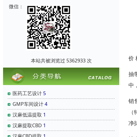
微信：
价
本站共被浏览过 5362933 次
抽
中
医药工艺设计
5
销
GMP车间设计
4
（
汉麻低温提取
1
净
汉麻提取CBD
1
汉麻CBD提取
1