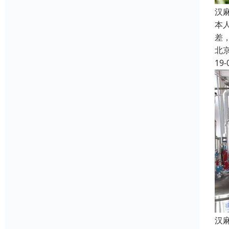
汉
本
差
北
19-
汉麻