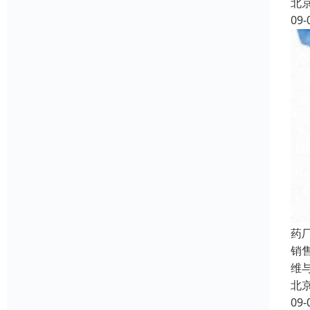
北
09-
药
销
维
北
09-