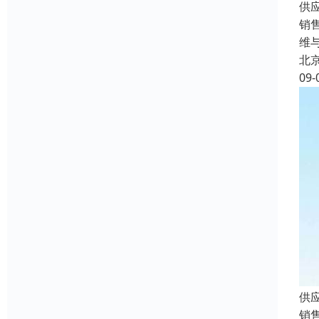
供
销
维
北
09-
供
销