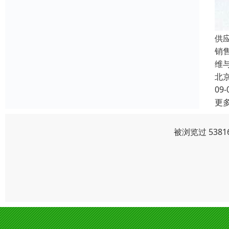
供
销
维
北
09-
更
被浏览过 538