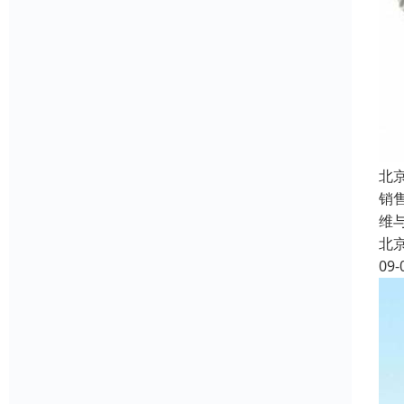
北
销
维
北
09-