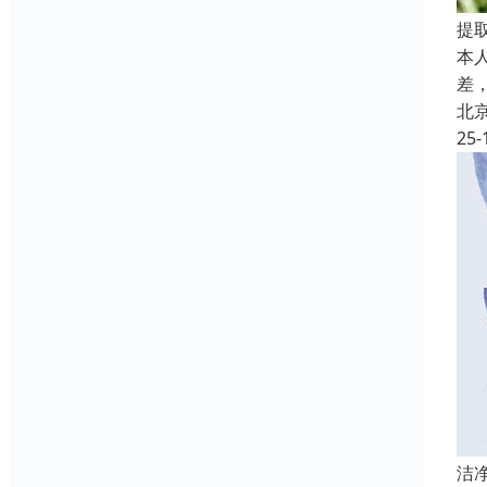
提
本
差
北
25-
洁