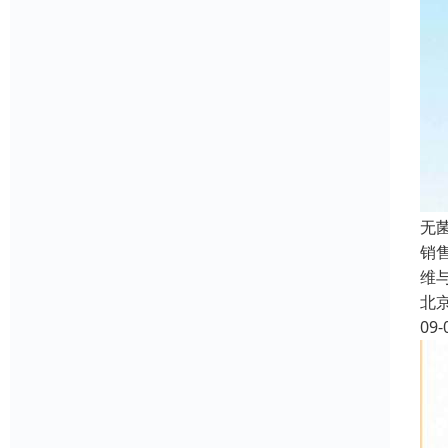
无
销
维
北
09-