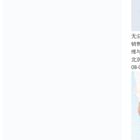
无
销
维
北
08-