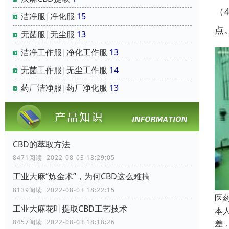
（
洁净服|净化服
15
点
无菌服|无尘服
13
洁净工作服|净化工作服
13
无菌工作服|无尘工作服
14
药厂洁净服|药厂净化服
13
CBD的萃取方法
8471阅读 2022-08-03 18:29:05
工业大麻“炼金术”，为何CBD这么难搞
8139阅读 2022-08-03 18:22:15
医
工业大麻花叶提取CBD工艺技术
本
差
8457阅读 2022-08-03 18:18:26