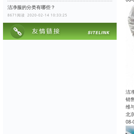
洁净服的分类有哪些？
8671阅读 2020-02-14 10:33:25
洁
销
维
北
08-