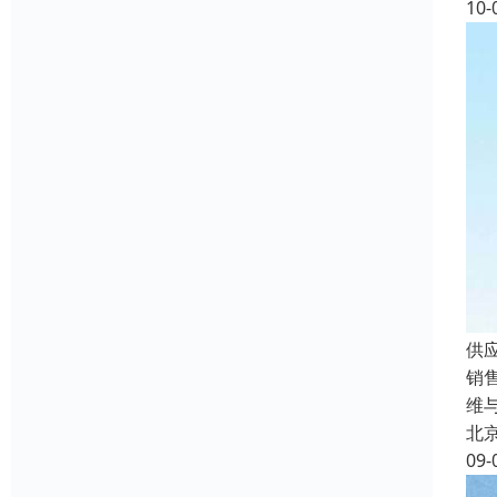
10-
供
销
维
北
09-